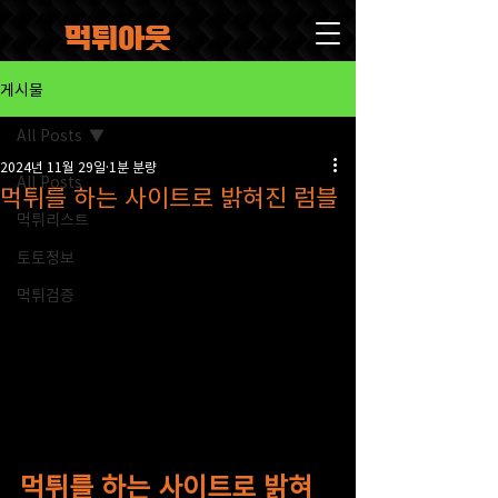
먹튀아웃
게시물
All Posts
2024년 11월 29일
1분 분량
All Posts
먹튀를 하는 사이트로 밝혀진 럼블
먹튀리스트
토토정보
먹튀검증
먹튀를 하는 사이트로 밝혀