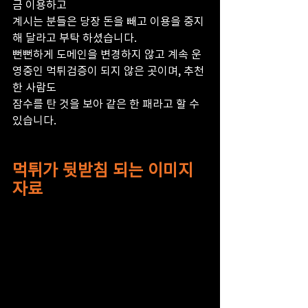
금 이용하고
계시는 분들은 당장 돈을 빼고 이용을 중지 
해 달라고 부탁 하셨습니다.
뻔뻔하게 도메인을 변경하지 않고 계속 운
영중인 먹튀검증이 되지 않은 곳이며, 추천
한 사람도
잠수를 탄 것을 보아 같은 한 패라고 할 수 
있습니다.
먹튀가 뒷받침 되는 이미지
자료