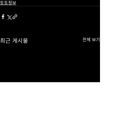
토토정보
최근 게시물
전체 보기